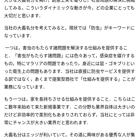
してみる，こういうダイナミックな動きが今，どの企業にとっても
大切だと思います．
当社の大義名分を考えてみると，現状では「防虫」がキーワードに
なっています．
一つは，害虫のもたらす諸問題を解決する仕組みを提供するこ
と．「害虫がもたらす諸問題」には色々あって，感染症を媒介する
もの，特にマラリアの問題であったり，身近には鼠・ゴキブリとい
った衛生上の問題もあります．当社は直接に防虫サービスを提供す
る訳ではなく，あくまで提案型商社で「仕組みを提供する」ことが
業務になっています．
もう一つは，家を長持ちさせる仕組みを提供すること．こちらはこ
こ数年来始めて来た新規事業です．この分野も業界自体は大きいの
だけど非効率的で差別化もあまりされておらず，当社にとっては非
常にチャンスが大きい業界だと思われます．
大義名分はエッジが利いていて，その道に興味がある優秀な人が集