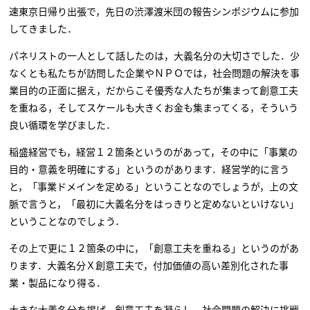
速東京日帰り出張で，先日の渋澤渡米団の報告シンポジウムに参加
してきました．
パネリストの一人として話したのは，大義名分の大切さでした．少
なくとも私たちが訪問した企業やＮＰＯでは，社会問題の解決を事
業目的の正面に据え，だからこそ優秀な人たちが集まって創意工夫
を重ねる，そしてスケールも大きくお金も集まってくる，そういう
良い循環を学びました．
稲盛経営でも，経営１２箇条というのがあって，その中に「事業の
目的・意義を明確にする」というのがあります．経営学的に言う
と，「事業ドメインを定める」ということなのでしょうが，上の文
脈で言うと，「最初に大義名分をはっきりと定めないといけない」
ということなのでしょう．
その上で更に１２箇条の中に，「創意工夫を重ねる」というのがあ
ります．大義名分Ｘ創意工夫で，付加価値の高い差別化された事
業・製品になり得る．
大きな大義名分を掲げ，創意工夫を凝らし，社会問題の解決に挑戦