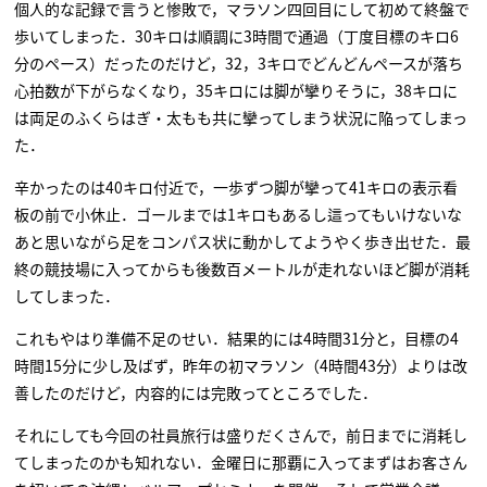
個人的な記録で言うと惨敗で，マラソン四回目にして初めて終盤で
歩いてしまった．30キロは順調に3時間で通過（丁度目標のキロ6
分のペース）だったのだけど，32，3キロでどんどんペースが落ち
心拍数が下がらなくなり，35キロには脚が攣りそうに，38キロに
は両足のふくらはぎ・太もも共に攣ってしまう状況に陥ってしまっ
た．
辛かったのは40キロ付近で，一歩ずつ脚が攣って41キロの表示看
板の前で小休止．ゴールまでは1キロもあるし這ってもいけないな
あと思いながら足をコンパス状に動かしてようやく歩き出せた．最
終の競技場に入ってからも後数百メートルが走れないほど脚が消耗
してしまった．
これもやはり準備不足のせい．結果的には4時間31分と，目標の4
時間15分に少し及ばず，昨年の初マラソン（4時間43分）よりは改
善したのだけど，内容的には完敗ってところでした．
それにしても今回の社員旅行は盛りだくさんで，前日までに消耗し
てしまったのかも知れない．金曜日に那覇に入ってまずはお客さん