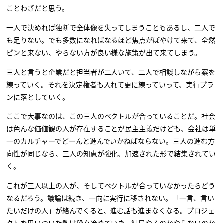
ことわざだと思う。
一人で決めれば独断で全体像を失ってしまうこともあるし、二人で
も足りない。でも多数になればなるほど焦点がぼやけて来て、全然
ピンと来ない、やらない方が良い様な施策が出て来てしまう。
三人と言うと企業だと担当者が二人いて、二人で相談しながら案を
練っていく。それを決定権者も入れて更に練っていって、実行プラ
ンに落としていく。
ここで大事なのは、この三人のベクトルが合っていることだ。社会
は色んな価値観の人が存在することが民主主義だけども、会社は単
一のカルチャーでどーんと進んでいかねばならない。三人の進む方
向性が同じなら、三人の知恵が強化、加速された形で結集されてい
く。
これが三人以上の人が、そしてベクトルが合っていなかったらどう
なるだろう。議論は続き、一向に実行に移されない。「一言、言い
たいだけの人」が絡んでくると、進む話も進まなくなる。プロジェ
クトを思いついた熱は段々冷めていき、結局やるのかやらないのか