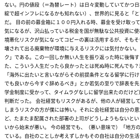
ない。円の値段（＝為替レート）は日々変動していてかつ日
綻で超インフレになるかも知れない）、世界的に見ると「と
だ。 目の前の募金箱に１００円入れる時、募金を受け取っ
気になるが、沢山払っている税金を国が無駄な公共投資に使
境悪化リスクが気になってコピーの裏は活用するが、そもそ
壊されて出る廃棄物が環境に与えるリスクには気付かない。
ク」である。この一回しか無い人生を振り返った時に後悔す
た、こういう人生だったら良かったとは死ぬ時に死んでも？
「海外に出たいと言いながらその前提条件となる留学に行け
でも良いから今すぐ辞めるべき」とか若気の至りで辞表を先
学金制度に受かって、タイムラグなしに留学出来たのだけど
判断だった。 会社経営もリスクがあるが、他の人が経営し
しまうリスクの方が僕には怖い。それに会社経営は自分の意
ど、たまたま配属された部署の上司がどうしようもないとい
いから始末が悪い。 今の経営でも、（悪い意味で）「地方
ている。自社のことしか考えずしかもその自社は自分の生活