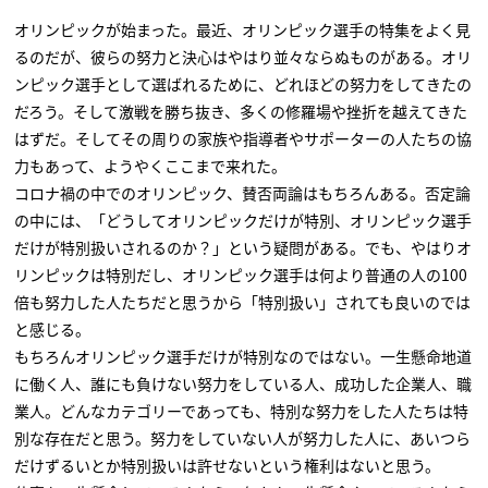
オリンピックが始まった。最近、オリンピック選手の特集をよく見
るのだが、彼らの努力と決心はやはり並々ならぬものがある。オリ
ンピック選手として選ばれるために、どれほどの努力をしてきたの
だろう。そして激戦を勝ち抜き、多くの修羅場や挫折を越えてきた
はずだ。そしてその周りの家族や指導者やサポーターの人たちの協
力もあって、ようやくここまで来れた。
コロナ禍の中でのオリンピック、賛否両論はもちろんある。否定論
の中には、「どうしてオリンピックだけが特別、オリンピック選手
だけが特別扱いされるのか？」という疑問がある。でも、やはりオ
リンピックは特別だし、オリンピック選手は何より普通の人の100
倍も努力した人たちだと思うから「特別扱い」されても良いのでは
と感じる。
もちろんオリンピック選手だけが特別なのではない。一生懸命地道
に働く人、誰にも負けない努力をしている人、成功した企業人、職
業人。どんなカテゴリーであっても、特別な努力をした人たちは特
別な存在だと思う。努力をしていない人が努力した人に、あいつら
だけずるいとか特別扱いは許せないという権利はないと思う。