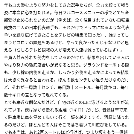
年も血の滲むような努力をしてきた選手たちが、全力を絞って戦う
姿に本当に心を打たれる。毎日フルコースメニューの様でとても全
部受け止められないのだが（例えば、全く注目されていない自転車
競技の二人の日本代表選手も、それだけでドラマになるような代表
争いを繰り広げてきたことをテレビの特集で知った）、始まってし
まうとコロナの課題もあるけど、やって良かったんじゃないかと思
える（むしろテレビ観戦の人が増えて人流は減っているはず）。
全員人並み外れた努力をしているのだけど、結果を出している人は
やはり努力の徹底度合いが異なると思う。グラウンドを一周する際
も、少し線の内側を走るか、しっかり外側を走るかによっても結果
は大きく異なると言われる。ほんの数センチしか違うだけなのだけ
ど、それが一周数十センチ、毎日数十メートル、毎月数キロ、毎年
数十キロの差となって現れてくる。
とても卑近な例なんだけど、自宅の近くの山に泳げるような川が流
れている。僕は家から走れる距離（1キロ）だけど、普通は車で来
て駐車場に車を停めて歩いて行く。坂を越えてすぐ、河原に降りれ
るのだけど、ほとんどの人はそこで落ち着いて川遊びをしている。
でも本当は、あと2百メートルほど行けば、つまり坂をもう一個越