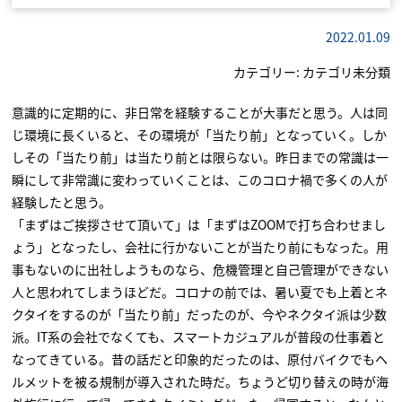
2022.01.09
カテゴリー:
カテゴリ未分類
意識的に定期的に、非日常を経験することが大事だと思う。人は同
じ環境に長くいると、その環境が「当たり前」となっていく。しか
しその「当たり前」は当たり前とは限らない。昨日までの常識は一
瞬にして非常識に変わっていくことは、このコロナ禍で多くの人が
経験したと思う。
「まずはご挨拶させて頂いて」は「まずはZOOMで打ち合わせまし
ょう」となったし、会社に行かないことが当たり前にもなった。用
事もないのに出社しようものなら、危機管理と自己管理ができない
人と思われてしまうほどだ。コロナの前では、暑い夏でも上着とネ
クタイをするのが「当たり前」だったのが、今やネクタイ派は少数
派。IT系の会社でなくても、スマートカジュアルが普段の仕事着と
なってきている。昔の話だと印象的だったのは、原付バイクでもヘ
ルメットを被る規制が導入された時だ。ちょうど切り替えの時が海