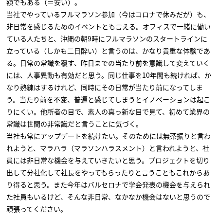
額でもある（＝安い）。
当社でやっているフルマラソン参加（今はコロナで休みだが）も、
非日常を感じるためのイベントとも言える。オフィスで一緒に働い
ている人たちと、沖縄の朝9時にフルマラソンのスタートラインに
立っている（しかも二日酔い）と言うのは、かなり貴重な体験であ
る。日常の常識を覆す、昨日までの当たり前を意識して変えていく
には、人事異動も有効だと思う。同じ仕事を10年間も続ければ、か
なり熟練はするけれど、同時にその日常が当たり前になってしま
う。当たり前を不変、普遍と感じてしまうとイノベーションは起こ
りにくい。他所者の目で、素人の真っ新な目で見て、初めて業界の
常識は世間の非常識だと言うことに気づく。
当社も常にアップデートを続けたい。そのためには無茶振りと言わ
れようと、マラハラ（マラソンハラスメント）と言われようと、社
員には非日常な機会を与えていきたいと思う。プロジェクトを切り
出して分社化して社長をやってもらったりと言うこともこれからあ
り得ると思う。また今年はバルセロナで学会発表の機会を与えられ
た社員もいるけど、そんな非日常、なかなか機会はないと思うので
頑張ってください。