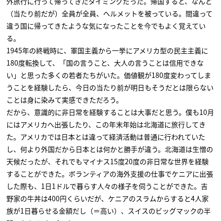
外旅行に行って帰ってきたタイミングだった。帰国すると、なんと
（当たり前だが）全員が全員、ヘルメットを被っている。間違って
違う国に帰ってきたような気になったことを今でもよく覚えてい
る。
1945年の終戦時に、軍国主義から一挙にアメリカ型の民主主義に
180度転換して、「国の言うこと、大人の言うことは信用できな
い」と思った多くの若者たちがいた。価値観が180度変わってしま
うことを経験したら、今日の当たり前が明日もそうだとは限らない
ことは身に染みて実感できただろう。
だから、意識的に非日常を経験することは大事だと思う。僕も10月
にはアメリカへ出張したり、この年末年始は北海道に旅行してき
た。アメリカでは日本とは違って経済活動は普通に行われていた
し、何より外国だから日本とは何かと勝手が違う。北海道は生憎の
天候だったが、それでもマイナス15度20度の非日常な世界を経験
することができた。ボランティアの海外支援の仕事でケニアに出張
した際も、1日1ドルで暮らす人々の様子を伺うことができた。吉
野家の牛丼は400円くらいだが、ケニアのスラムからすると4人家
族が1日暮らせる金額だし（＝高い）、スイスのビッグマックの半