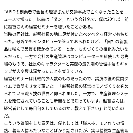
TABIOの創業者で会長の越智さんが交通事故で亡くなったことをニ
ュースで知った。以前は「ダン」という会社名で、僕は20年以上前
に越智さんの経営セミナーを聴いたことがある。
当時の同社は、越智社長の地に足が付いたベタベタな経営で有名だ
った。最近でもインタビューで答えておられたけど、「自社の新製
品は噛んで品質を確かめている」とか、ものづくりの権化みたいな
人だった。一方で会社の生産管理はコンピューターを駆使した最先
端のもので、社長のキャラクターと実際の最先端の管理手法のギャ
ップが大変興味深かったことを覚えている。
経営セミナーは比較的少人数のものだったので、講演の後の質問タ
イムで質問をさせて頂いた。「越智社長の経営はモノづくりを究め
られている職人技の世界と仰られました。一方で、生産管理システ
ムを駆使されていることも新聞などで知っています。越智さんは、
経営者として毎日何をしているのか、教えて下さい」と聞いたの
だ。
こういう質問をした意図は、僕としては「職人技、モノ作りの情
熱、義理人情みたいなことばかり話されたが、実は精緻な生産管理