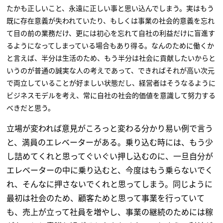
たかも正しいこと、永遠に正しい事と思い込んでしまう。実はもう
既に存在意義が失われていたり、もしくは事業の社会的意義を忘れ
て目の前の業務だけ、更には初心を忘れて自社の利益だけに盲進す
るようになってしまっている場合もあり得る。なんのために働くか
と言えば、半分は生活のため、もう半分は社会に貢献したいからと
いうのが普通の誠実な人の考えであって、できればそれが高い次元
で両立していることが好ましい状態だし、経営者はそうなるように
ビジネスモデルを考え、常に自社の社会的価値を意識して努力する
べきだと思う。
立場が変われば意見がころっと変わる分かり易い例で言う
と、満員のエレベーターがある。乗り込む時には、もう少
し詰めてくれと思ってぐいぐい押し込むのに、一旦自分が
エレベーターの中に乗り込むと、今度はもう乗らないでく
れ、そんなに押さないでくれと思ってしまう。同じように
最初は社会のため、顧客ためと思って事業を行っていて
も、売上が立って社員を増やし、事業の継続のためには稼