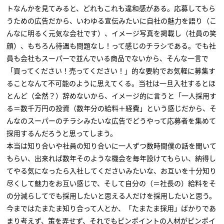
トなんかを見てみると、どれもこれも違和感がある。応募してもら
うための広告だから、いわゆる宣伝みたいに自社の魅力を語り（こ
んなに明るく元気な会社です）、イメージ写真を掲載し（社員の笑
顔）、もちろん待遇も問題なし！って感じのチラシである。でも社
員も会社もスーパーで並んでいる商品でないから、そんな一言で
「買ってください！売ってください！」的な要約でお気軽に募集す
ることなんて不可能のように思えてくる。当社は一旦入社するとほ
とんど（全然？）辞めないから、イメージ的に言うと「一人採用す
る＝数千万円の投資（数年分の給料＋経費」という感じだから、そ
んなのスーパーのチラシみたいな広告でどうやって応募者を集めて
採用するんだろうと思ってしまう。
本当は知り合いや社員の知り合いに一人ずつ数時間僕の話を聞いて
もらい、出来れば数年そのような機会を毎年設けてもらい、納得し
てやる気になったら入社してくださいみたいな、お互いを十分知り
尽くして魅力をお互い感じで、そして自分の（＝社長の）給料をそ
の分減らしてでも採用したいと思える人だけを採用したいと思う。
今まではたまたま知り合って人とか、「たまたま採用」ばかりであ
まり考えず、策を弄せず、それでもピンポイントの人材がピンポイ