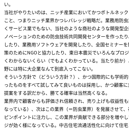
い。
当社がやりたいのは、ニッチ産業においてかつボトルネック
こと、つまりニッチ業界かつレバレッジ戦略だ。業務用防虫
くサービス業でもない、当社のような商社のような開発型企
ノベーションのための防虫技術共同開発センターを作ったり
したり、業務用ソフトウェアを開発したり、全国セミナーを
策のためにNGOと協力したり、東日本震災でいろんなプロ
くわからないくらい（でもよくわかっている。当たり前か）
野には特に大企業なんて到底入ってこない。
そういう方針で（どういう方針？）、かつ国際的にも学術的
ったものをすべて試してみて良いものは採用し、かつ顧客に
提案をする訳だから、勝てる確率は当然高くなる。
業界内で顧客からも評価され信頼され、売り上げも収益性も
なっている）、次はこの業界（＝防虫業界）を発展させて、
ピンポイントに注力し、この業界が貢献できる部分を増やし
ジが効く様になっている。中古住宅流通活性化に向けて住宅