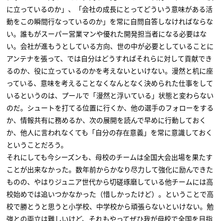
に立っているのか」、「会社の成長にとってどういう意味がある活
動をこの瞬間行なっているのか」を常に自問自答しなければならな
い。誰もがスーパー営業マンや優れた開発担当者になる必要はな
い。会社が進もうとしている方向、世の中が必要としていることに
アンテナを張って、では自分はどうすればそれらに対して貢献でき
るのか、役に立っているのかを考えないといけない。漫然と机に座
っている、意味を考えることなくなんとなく決められた仕事をして
いるというのは、プールで「漫然と浮いている」状態と変わらない
のだ。シュートを打てる位置に行くか、他の選手のフォローをする
か、情報共有に務めるか、次の展開を読んで早めに行動しておく
か、他人に言われなくても「自分の存在意義」を常に意識しておく
ということだろう。
それにしても今シーズンも、母校のチームは全国大会出場を果たす
ことが出来なかった。数年前からかなり尽力して強化に励んできた
ものの、やはりジュニア世代から切磋琢磨している他チームには高
校始めでは追いつかなかった（惜しかったけど）。ということで高
校で勝とうと思うと小学校、中学校から頑張らないといけない。勉
強との両立は難しいけど、それもやってぜひ我が母校で全国を目指