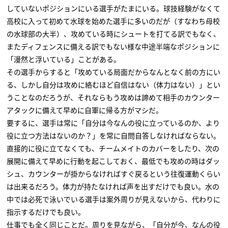
していないポジションにいる選手がたまにいる。球技経験がなくて
高校に入って初めて水球を始めた選手に多いのだが（すなわち母校
の水球部の大半）、攻めている時にシュートを打てる訳でもなく、
またディフェンスに備える訳でもない様な中途半端なポジションに
「漫然と浮いている」ことがある。
その選手からすると「攻めている局面だからなんとなく前の方にい
る、しかし自分は攻めに絡むほど自信はない（体力はない）」とい
うことなのだろうが、それならもう攻めは諦めて相手のカウンター
アタックに備えて早めに自軍に帰る方がマシだ。
要するに、選手は常に「自分は今なんの役に立っているのか、より
役に立つ方法はないのか？」を常に自問自答しなければならない。
直接的に役に立てなくても、チームメイトのカバーをしたり、次の
展開に備えて早めに行動を起こしておく、最低でも攻めの時はダッ
シュ、カウンターが掛からなければすぐ戻るという往復運動くらい
は出来るだろう。体力が持たなければ声を出すだけでも良い。水の
中では必死で泳いでいる選手は案外周りが見えないから、代わりに
指示するだけでも良い。
仕事でも全く同じことだ。周りを見ながら、「自分が今、なんの役