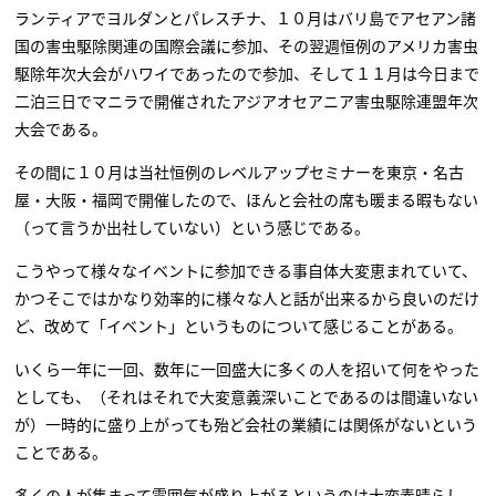
ランティアでヨルダンとパレスチナ、１０月はバリ島でアセアン諸
国の害虫駆除関連の国際会議に参加、その翌週恒例のアメリカ害虫
駆除年次大会がハワイであったので参加、そして１１月は今日まで
二泊三日でマニラで開催されたアジアオセアニア害虫駆除連盟年次
大会である。
その間に１０月は当社恒例のレベルアップセミナーを東京・名古
屋・大阪・福岡で開催したので、ほんと会社の席も暖まる暇もない
（って言うか出社していない）という感じである。
こうやって様々なイベントに参加できる事自体大変恵まれていて、
かつそこではかなり効率的に様々な人と話が出来るから良いのだけ
ど、改めて「イベント」というものについて感じることがある。
いくら一年に一回、数年に一回盛大に多くの人を招いて何をやった
としても、（それはそれで大変意義深いことであるのは間違いない
が）一時的に盛り上がっても殆ど会社の業績には関係がないという
ことである。
多くの人が集まって雰囲気が盛り上がるというのは大変素晴らし