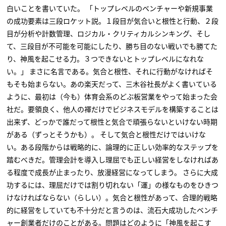
白いことを書いていた。 「トップレベルのベンチャーや新規事業
の成功要素は三段ロケット説。１段目が気合いと根性と行動、２段
目が分析や計数管理、ロジカル・クリティカルシンキング、そし
て、三段目が不可能を可能にしたり、勝ち目のない戦いでも勝てた
り、神風を起こせる力。３つできないとトップレベルになれな
い。」 まさに名言である。気合と根性、それに行動がなければそ
もそも始まらない。あの楽天だって、三木谷社長がよく書いている
ように、最初は（今も）体育会系のどぶ板営業をやって始まった会
社だ。要領良く、他人の褌だけでビジネスモデルを構築することは
出来ず、どっかで誰だって根性と気合で頑張らないといけない時期
がある（ずっとそうかも）。 そして気合と根性だけではいけな
い。ある段階からは戦略的に、論理的に正しい効率的なステップを
踏むべきだ。管理会計を導入し理屈でも正しい経営をしなければあ
る程度で成長が止まったり、放漫経営になってしまう。 さらに大成
功するには、理屈だけでは割り切れない「運」の様なものをひきつ
けなければならない（らしい）。気合と根性があって、合理的戦略
的に経営をしていても不十分だと言うのは、流石大成功したベンチ
ャー創業者だけのことがある。問題はどのように「神風を起こす