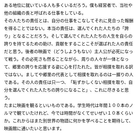
ある地位に就いている人も多くいるだろう。僕も経営者で、当社や
他の組織の長と呼ばれる仕事をしている。
その人たちの責任とは、自分の仕事をこなしてそれに見合った報酬
を得ることではない。本当の責任は、選んでくれた人たちの「誇
り」となることだろう。そして選んでくれた人たちの人生を自らの
誇りを持てるための助け、貢献をすることこそが選ばれた人の責任
だと思う。後者の映画で（どうしようもない）主人公が必死になっ
て戦う。その必死さも然ることながら、周りの人々が一体となっ
て、郷里の誇りを応援する姿に心を打たれた。皆が相撲を取れる訳
ではない。ましてや郷里の代表として相撲を取れるのは一握りの人
である。その人の責任は只一つ、「恥ずかしくない相撲を取り、自
分を選んでくれた人たちの誇りになること」、これに尽きると思
う。
たまに映画を観るといいものである。学生時代は年間１００本のノ
ルマで観ていたけれど、今では時間がなくてせいぜい１０本くらい
か。これからはまた別世界の物語に何かを学べることを期待して、
映画館に通いたいと思います。