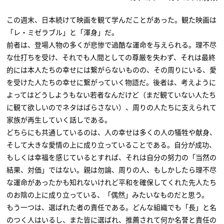
この週末、日本続けて映画を観て学んだことがあった。観た映画は
「レ・ミゼラブル」と「渾身」だ。
前者は、登場人物の多くが悲惨で過酷な運命を与えられる。理不尽
な仕打ちを受け、それでも人間としての尊厳を失わず、それは最終
的には本人たちの幸せには繋がらないものの、その周りにいる、愛
を受けた人たちの幸せに繋がっていく物語だ。後者は、考えように
よってはどうしようもない若者なんだけど（まだ観ていない人たち
に観て欲しいのでネタはばらさない）、周りの人たちに支えられて
家族が再生していく話しである。
どちらにも共通しているのは、人の幸せは多くの人の犠牲や献身、
そして大きな愛情の上に成り立っていることである。自分が成功、
もしくは幸福を感じているとすれば、それは自分の努力の「当然の
結果、対価」ではない。親は勿論、周りの人、もしかしたら理不尽
な運命があったかも知れないけれど平和を確保してくれた先人たち
のお陰の上に成り立っている、「偶然」みたいなものだと思う。
もう一つは、選ばれた者の責任である。どんな組織でも「長」と名
のつく人はいるし、また皆に選ばれ、推薦されて何か名誉と責任の