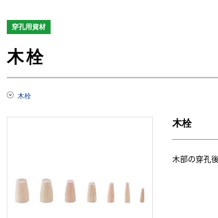
穿孔用資材
木栓
木栓
木栓
木部の穿孔