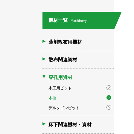
機材一覧
Machinery
薬剤散布用機材
散布関連資材
穿孔用資材
木工用ビット
木栓
デルタゴンビット
床下関連機材・資材